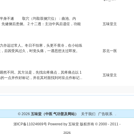
要治疗半身不遂 取穴（均取双侧穴位）：曲池、内
健侧后患侧。 2.十二透：主治中风后遗症，功能
五味堂主
记忆力亦远过常人。冬日不怕寒，头更不畏冷，在小站练
意，后因受风过久，时觉头痛，一遇思想太过即发。
苏北一医
法迥然不同。其方法是，先找出疼痛点，其疼痛点以 1
五味堂主
的一点并作好标记，并在其对面找到对应点作标记...
© 2026
五味堂（中医 气功普及网站）
关于我们
广告联系
.
浙ICP备11024669号
Powered by
五味堂 版权所有
© 2000 - 2011 -
2026