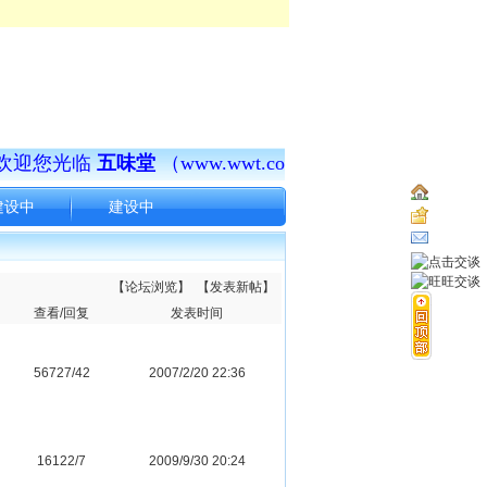
欢迎您光临
五味堂
（www.wwt.com.cn）
！
济世之道，莫
..
建设中
建设中
..
..
..
..
【论坛浏览】
【发表新帖】
查看/回复
发表时间
..
56727/42
2007/2/20 22:36
16122/7
2009/9/30 20:24