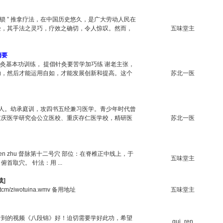
八把半锁 ” 推拿疗法，在中国历史悠久，是广大劳动人民在
验，其手法之灵巧，疗效之确切，令人惊叹。然而，
五味堂主
精要
灸基本功训练， 提倡针灸要苦学加巧练 谢老主张，
功，然后才能运用自如，才能发展创新和提高。这个
苏北一医
川巴县人。幼承庭训，攻四书五经兼习医学。青少年时代曾
重庆医学研究会公立医校、重庆存仁医学校，精研医
苏北一医
hen zhu 督脉第十二号穴 部位：在脊椎正中线上，于
五味堂主
取穴。 针法：用 ...
载]
r/tcm/ziwotuina.wmv 备用地址
五味堂主
看到的视频《八段锦》好！迫切需要学好此功，希望
gui_ren