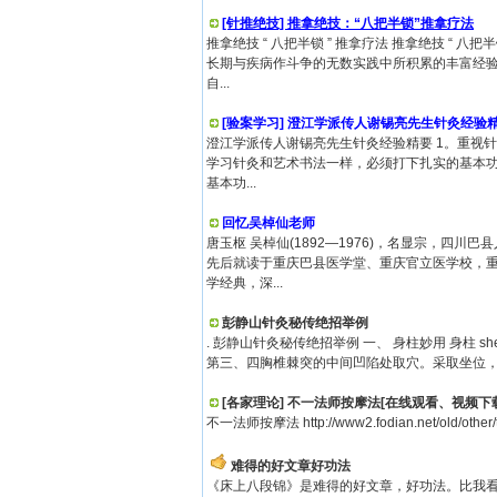
[针推绝技] 推拿绝技：“八把半锁”推拿疗法
推拿绝技 “ 八把半锁 ” 推拿疗法 推拿绝技 “ 
长期与疾病作斗争的无数实践中所积累的丰富经
自...
[验案学习] 澄江学派传人谢锡亮先生针灸经验
澄江学派传人谢锡亮先生针灸经验精要 1。重视针
学习针灸和艺术书法一样，必须打下扎实的基本
基本功...
回忆吴棹仙老师
唐玉枢 吴棹仙(1892—1976)，名显宗，四
先后就读于重庆巴县医学堂、重庆官立医学校，
学经典，深...
彭静山针灸秘传绝招举例
. 彭静山针灸秘传绝招举例 一、 身柱妙用 身柱 s
第三、四胸椎棘突的中间凹陷处取穴。采取坐位，俯首
[各家理论] 不一法师按摩法[在线观看、视频下
不一法师按摩法 http://www2.fodian.net/old/othe
难得的好文章好功法
《床上八段锦》是难得的好文章，好功法。比我