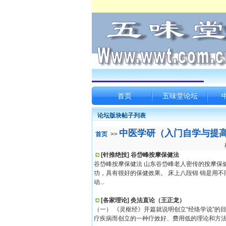
首页
五味堂论坛
论坛版块帖子列表
中医学研（入门自学与提
首页
>>
[针推绝技] 谷岱峰按摩保健法
谷岱峰按摩保健法 山东谷岱峰老人密传的按摩保
功，具有很好的保健效果。 床上八段锦 锦是用
动...
[各家理论] 灸法直论（王正龙）
（一） 《灵枢经》开篇就说明创立“经络学说”
疗疾病而创立的一种疗效好、费用低的理论和方法。