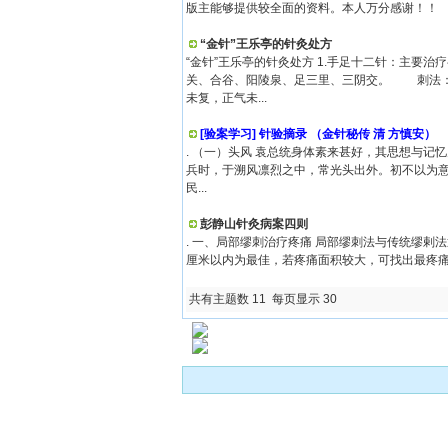
版主能够提供较全面的资料。本人万分感谢！！
“金针”王乐亭的针灸处方
“金针”王乐亭的针灸处方 1.手足十二针：主
关、合谷、阳陵泉、足三里、三阴交。 刺法：先
未复，正气未...
[验案学习] 针验摘录 （金针秘传 清 方慎安）
. （一）头风 袁总统身体素来甚好，其思想与
兵时，于溯风凛烈之中，常光头出外。初不以为
民...
彭静山针灸病案四则
. 一、局部缪刺治疗疼痛 局部缪刺法与传统缪剌
厘米以内为最佳，若疼痛面积较大，可找出最疼痛
共有主题数 11 每页显示 30