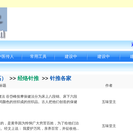
中医传人
常用工具
建设中
建设中
高）
>>
经络针推
>>
针推各家
标题
作者
健法 谷岱峰按摩保健法分为床上八段锦、床下六段
不同颜色的丝织成的丝织品。古人把他们创造的保健
五味堂主
的目的，是黄帝因为怜悯广大穷苦百姓，为了给他们治
五味堂主
经文上说： 我爱护万民，亲养百官，并征收他...