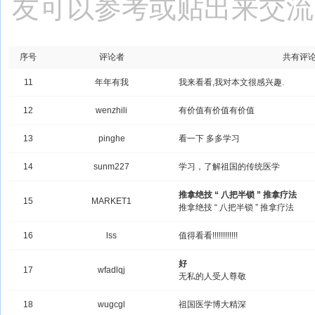
友可以参考或贴出来交流
序号
评论者
共有评论
11
年年有我
我来看看,我对本文很感兴趣.
12
wenzhili
有价值有价值有价值
13
pinghe
看一下 多多学习
14
sunm227
学习，了解祖国的传统医学
推拿绝技 “ 八把半锁 ” 推拿疗法
15
MARKET1
推拿绝技 “ 八把半锁 ” 推拿疗法
16
lss
值得看看!!!!!!!!!!!!
好
17
wfadlqj
无私的人受人尊敬
18
wugcgl
祖国医学博大精深