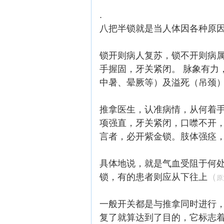
.
八把半锁就是当人体因各种原
锁开则病人复苏，锁不开则病
手握固，牙关紧闭。 脉象有力
中暑、晕厥等）及溢死（吊颈）
推拿医生，认准病情，从何着
项强直，牙关紧闭，口噤不开，
言者，必开紫金锁。肢体强痉
具体地说，就是气血受阻于何处
锁，有的患者则应从下往上
（
原
一般开关都是与推拿同时进行，
复了就算达到了目的，它标志着