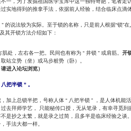
法不一，为了发掘祖国医学宝库中这一独特奇葩，笔者走
通过实地得到的推拿手法，依据前人经验，结合临床点滴
锁 ” 的说法较为实际。至于锁的名称，只是前人根据“锁
” 及其开锁方法介绍如下：
处，左右各一把。民间也有称为 “ 井锁 ” 或肩筋。
开
，取站立势（坐）或马步桩势（卧）。
，请进入论坛浏览）
八把半锁 ” 。
，加上总锁半把，号称人体 “ 八把半锁 ” ，是人体机
过去拜师学艺， 只能秘传口授，无从笔录，有幸寻觅到
容不是抄之太繁，就是录之过简，且多半是临床经验之谈
一，手法大都一样。