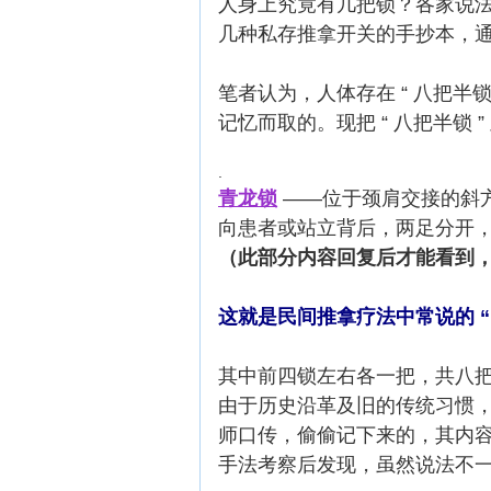
人身上究竟有几把锁？各家说
几种私存推拿开关的手抄本，
笔者认为，人体存在 “ 八把半
记忆而取的。现把 “ 八把半锁 
.
青龙锁
——位于颈肩交接的斜方肌
向患者或站立背后，两足分开
（此部分内容回复后才能看到
这就是民间推拿疗法中常说的 “ 
其中前四锁左右各一把，共八把
由于历史沿革及旧的传统习惯，
师口传，偷偷记下来的，其内
手法考察后发现，虽然说法不