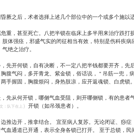
因昏厥之后，术者选择上述几个部位中的一个或多个施以
属危重，甚至死亡。八把半锁在临床上多半用来治疗跌打
，肢体强痉，邪盛气实的闭征相当有效，特别是伤科疾病
 气绝之治疗。
手，先开何锁，自有决断，不一定八把半钱都要开齐，先
胸腹气闷，多开青龙、紫金锁，俗话说， “ 吊筋一兜，病
，两手握固，胸腹烦闷，身热肢凉，应开返魂锁、白虎锁
，先从何开锁，哪侧气血受阻，则开哪侧锁，有的患者气
）
开锁（如吊颈患者）。
文：队下在上
边推边开，推拿结合。 宜至病人复苏。无论闭证、痧症
气血通道已开通，表示全身各锁已打开。 至于总锁，民