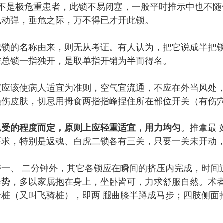
命锁 ” ，不是极危重患者，此锁不易闭塞，一般平时推示中
见动弹，垂危之际，万不得已才开此锁。
把锁的名称由来，则无从考证。有人认为，把它说成半把
唯总锁一指独开，是取单指开销为半而得名。
度应该使病人适宜为准则，空气宜流通，不应在外当风处
损伤皮肤，切忌用拇食两指指峰捏住所在部位开关（有伤
忍受的程度而定，原则上应轻重适宜，用力均匀
。推拿最
要求，特别是返魂、白虎二锁各有三关，只要一关未开动
一、 二分钟外，其它各锁应在瞬间的挤压内完成，时间
姿势，多以家属抱在身上，坐卧皆可，力求舒服自然。术
桩（又叫飞骑桩），即两 腿曲膝半蹲成马步；四肢侧面