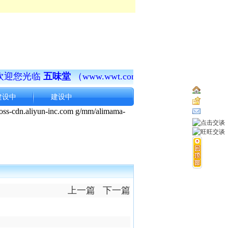
迎您光临
五味堂
（www.wwt.com.cn）
！
济世之道，莫先
..
建设中
建设中
..
..
..
..
..
上一篇
下一篇