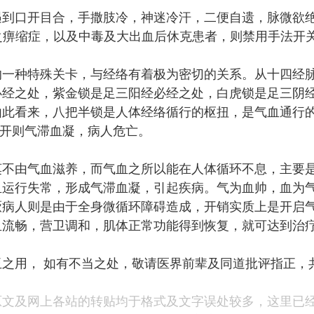
遇到口开目合，手撒肢冷，神迷冷汗，二便自遗，脉微欲
” ）之痹缩症，以及中毒及大出血后休克患者，则禁用手法开
的一种特殊关卡，与经络有着极为密切的关系。从十四经
必经之处，紫金锁是足三阳经必经之处，白虎锁是足三阴
此看来，八把半锁是人体经络循行的枢扭，是气血通行的要道
 不开则气滞血凝，病人危亡。
莫不由气血滋养，而气血之所以能在人体循环不息，主要
血运行失常，形成气滞血凝，引起疾病。气为血帅，血为
病人则是由于全身微循环障碍造成，开销实质上是开启气
血流畅，营卫调和，肌体正常功能得到恢复，就可达到治
之用， 如有不当之处，敬请医界前辈及同道批评指正，
原文及网上各站的转贴均于格式及文字误处较多，这里已