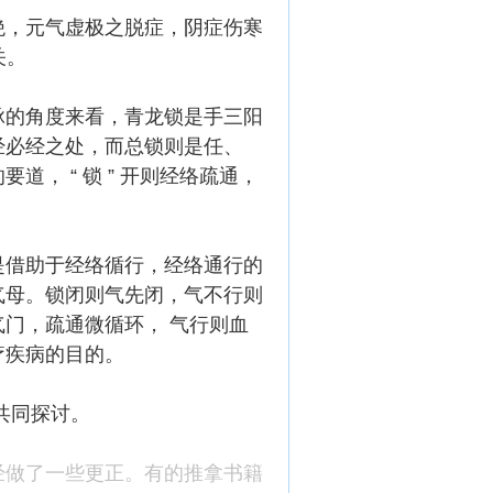
绝，元气虚极之脱症，阴症伤寒
关。
脉的角度来看，青龙锁是手三阳
经必经之处，而总锁则是任、
， “ 锁 ” 开则经络疏通，
是借助于经络循行，经络通行的
气母。锁闭则气先闭，气不行则
门，疏通微循环， 气行则血
疗疾病的目的。
共同探讨。
经做了一些更正。有的推拿书籍