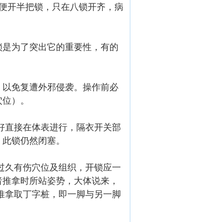
也不随便开半把锁，只在八锁开齐，病
锁是为了突出它的重要性，有的
，以免复遭外邪侵袭。操作前必
穴位）。
 好直接在体表进行，隔衣开关部
，此锁仍然闭塞。
过久有伤穴位及组织，开锁应一
者推拿时所站姿势，大体说来，
推拿取丁字桩，即一脚与另一脚