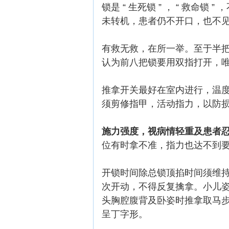
锁是 “ 生死锁 ” ， “ 救
未转机，患者仍不开口，也不
有救无救，在所一举。至于半
认为前八把锁要用双指打开，
推拿开关最好在室内进行，温
须剪修指甲，活动指力，以防
施力强度，视病情轻重及患者
位有时拿不准，指力也达不到
开锁时间除总锁顶掐时间须维持
次开动，不得反复擒拿。小儿
头胸腔腹背及卧姿时推拿取马步
呈丁字形。