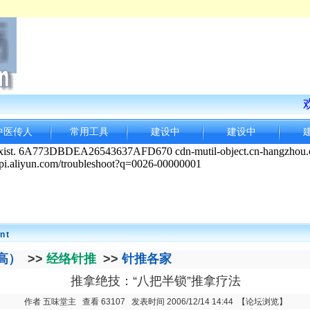
欢
中医传人
常用工具
建设中
建设中
nt
高）
>>
经络针推
>>
针推各家
推拿绝技：“八把半锁”推拿疗法
作者 五味堂主 查看 63107 发表时间 2006/12/14 14:44
【论坛浏览】