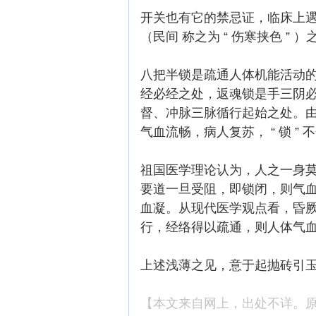
开关也有它的禁忌证，临床上
（民间 称之为 “ 伤寒挟色 
八把半锁是疏通人体机能活动
经必经之处，返魂锁是手三阴
督、冲脉三脉循行起始之处。由
气血流畅，病人复苏， “ 锁 ”
祖国医学理论认为，人之一身
要道一旦受阻，即锁闭，则气
血凝。从现代医学观点看，昏厥
行，经络得以疏通，则人体气
上述浅薄之见，意于起抛砖引玉
【本文来自网上，出处不详。