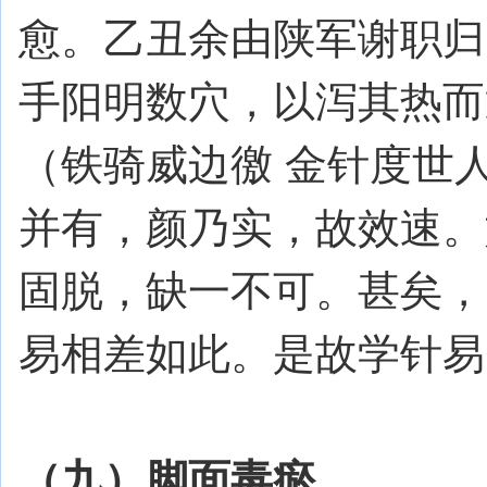
愈。乙丑余由陕军谢职归
手阳明数穴，以泻其热而
（铁骑威边徼 金针度世
并有，颜乃实，故效速。
固脱，缺一不可。甚矣，
易相差如此。是故学针易
（九）脚面毒瘀