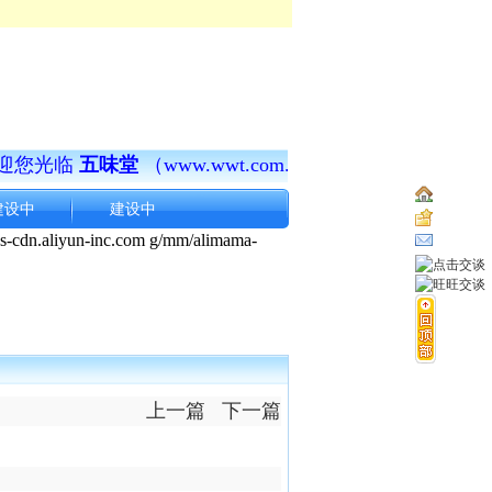
您光临
五味堂
（www.wwt.com.cn）
！
济世之道，莫先于
..
建设中
建设中
..
..
..
..
..
上一篇
下一篇