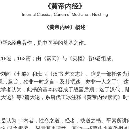
《黄帝内经》
Internal Classic，Canon of Medicine，Neiching
《黄帝内经》概述
医理论经典著作，是中医学的奠基之作。
18卷，162篇；由《素问》与《灵枢》各9卷组成。
刘向《七略》和班固《汉书·艺文志》。这是一部托名为
观其意旨，殆非一时之言；及其撰述，亦非一人之手”。
数学者认为，此书的基本内容成于战国后期；迄于汉代，
政大论》等7篇大论，系唐代王冰注释《黄帝内经素问》时
岳认为：“内者，性命之道；经者，载道之书。平素所讲
“神灵之枢要”，显示其重要性。其他一些著作也有类似的