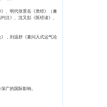
钞》、明代张景岳《类经》（兼
纂约注》、沈又彭《医经读》、
论》，刘温舒《素问入式运气论
分深广的国际影响。