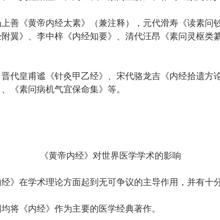
杨上善《黄帝内经太素》（兼注释），元代滑寿《读素问
经附翼》、李中梓《内经知要》、清代汪昂《素问灵枢类
，晋代皇甫谧《针灸甲乙经》、宋代骆龙吉《内经拾遗方
》、《素问病机气宜保命集》等。
《黄帝内经》对世界医学学术的影响
内经》在学术理论方面起到无可争议的主导作用，并有十
国均将《内经》作为主要的医学经典著作。