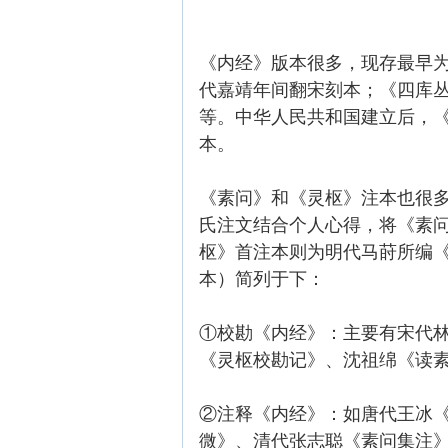
《内经》版本很多，现存最早
代嘉靖年间翻宋刻本；《四库
等。中华人民共和国建立后，
本。
《素问》和《灵枢》注本也很
氏注文结合个人心得，将《素
枢》首注本则为明代马莳所编《
本）简列于下：
①校勘《内经》：主要有宋代
《灵枢校勘记》、沈祖绵《读
②注释《内经》：如唐代王冰
微》、清代张志聪《素问集注