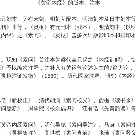
《黄帝内经》的版本、注本
为元刻本，另有宋刻、明刻互配本、明清刻本及日本刻本
丛刊》本等，《灵枢》有元刊本（残本）、明清刻本（以
《内经》之《素问》、《灵枢》曾多次出版影印本和排印
多。现知《素问》首注本为梁代全元起之《内经训解》，
问》予以编次注释，并补入有关运气论述为主的7篇大论，
灵枢注证发微》（1580）。历代医家注释、研究《内经
林亿《新校正》，清代胡澍《素问校义》、俞樾《读书余
素问臆断》、冯承熙《校余偶识》、江有诰《先秦韵读》
《黄帝内经素问》，明代吴崑《素问吴注》、马莳《素问
》、《灵枢集注》、高世栻《素问直解》、张琦《素问释