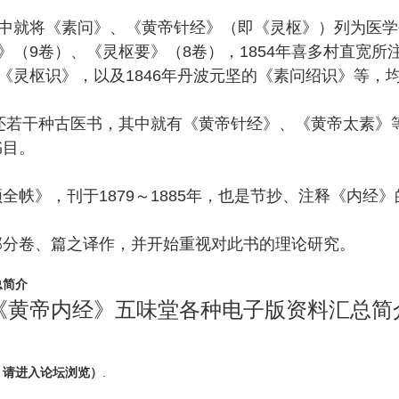
”中就将《素问》、《黄帝针经》（即《灵枢》）列为医学
》（9卷）、《灵枢要》（8卷），1854年喜多村直宽所
、《灵枢识》，以及1846年丹波元坚的《素问绍识》等，
送还若干种古医书，其中就有《黄帝针经》、《黄帝太素》等
书目。
全帙》，刊于1879～1885年，也是节抄、注释《内经
部分卷、篇之译作，并开始重视对此书的理论研究。
总简介
《黄帝内经》五味堂各种电子版资料汇总简
，请进入论坛浏览）
.