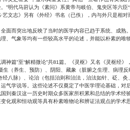
。”明代马莳认为《素问》系黄帝与岐伯、鬼臾区等六臣“
·艺文志》另有《外经》书名（已佚），内与外只是相对
，全面而突出地反映了当时的医学内容已趋于系统、成熟
地理、气象等均有一些较高水平的论述，并能以朴素的唯
调神篇”至“解精微论”共81篇。《灵枢》又名《灵枢经》，
括摄生（养生、预防）、阴阳、藏象（脏腑之生理、病理反
奇经八脉）、论治（包括治则和治法，治法如针、砭、灸
、运气学说等。这些论述不仅奠定了中医学理论基础，对
战国到秦汉这一历史时期众多医家所积累和总结的学术经
展变化观和恒动观等具有朴素唯物论和辨证法观点的学术