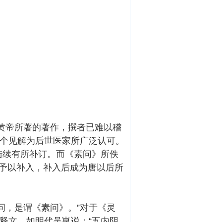
黄帝所著的著作，撰者已难以稽
这个见解为后世医家所广泛认可。
陆续有所补订。而《素问》所佚
予以补入，补入后成为唐以后所
问，是谓《素问》。”对于《灵
释文。如明代吴崑说：“五内阴