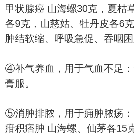
甲状腺癌 山海螺30克，夏枯
各9克，山慈姑、牡丹皮各6克
肿结软缩、呼吸急促、吞咽困
④补气养血，用于气血不足：气
膏服。
⑤消肿排脓，用于痈肿脓疡：
疳积痞肿 山海螺、仙茅各15