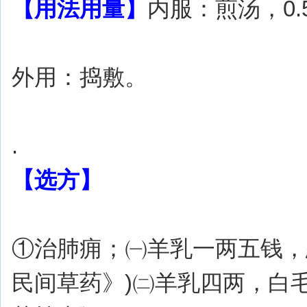
【用法用量】
内服：煎汤，0.5
外用：捣敷。
.
【选方】
①治肺痈；㈠羊乳一两五钱，
民间草药》)㈡羊乳四两，白毛