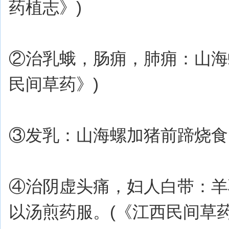
药植志》)
②治乳蛾，肠痈，肺痈：山海
民间草药》)
③发乳：山海螺加猪前蹄烧食
④治阴虚头痛，妇人白带：羊
以汤煎药服。(《江西民间草药