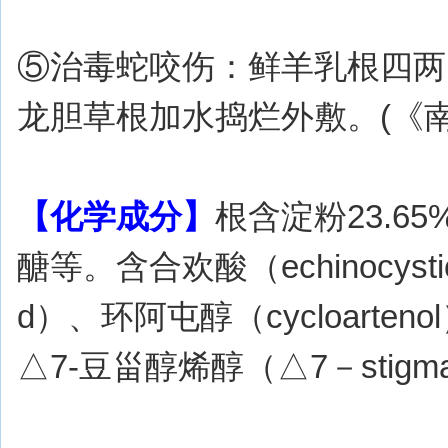
⑤治毒蛇咬伤：鲜羊乳根四两
龙胆草根加水捣烂外敷。(《
【化学成分】
根含淀粉23.6
醣等。含合欢酸（echinocystic
d）、环阿屯醇（cycloarteno
△7-豆甾醇烯醇（△7－stigma