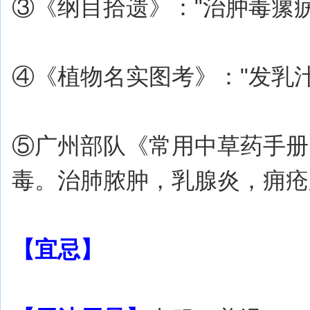
③《纲目拾遗》："治肿毒瘰
④《植物名实图考》："发乳
⑤广州部队《常用中草药手册
毒。治肺脓肿，乳腺炎，痈疮
【宜忌】