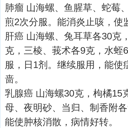
肺瘤 山海螺、鱼腥草、蛇莓、
煎2次分服。能消炎止咳，使
肝癌 山海螺、兔耳草各30克
克，三棱、莪术各9克，水蛭6
服，日1剂。继续服用，能使
啬。
乳腺癌 山海螺30克，枸橘1
母、夜明砂、当归、制香附各9
能使肿核消散，病情好转。