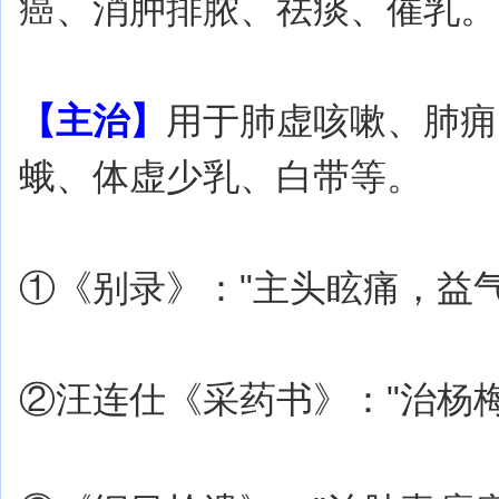
癌、消肿排脓、祛痰、催乳。
【主治】
用于肺虚咳嗽、肺痈
蛾、体虚少乳、白带等。
①《别录》："主头眩痛，益
②汪连仕《采药书》："治杨梅