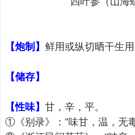
四叶参（山海螺
【炮制】
鲜用或纵切晒干生用
【储存】
【性味】
甘，辛，平。
①《别录》："味甘，温，无毒