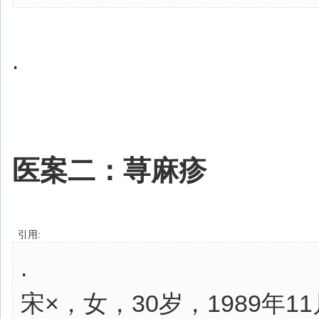
.
医案二：荨麻疹
引用:
.
宋×，女，30岁，1989年1