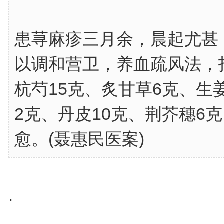
患荨麻疹三月余，晨起尤甚
以调和营卫，养血疏风法，
杭芍15克、炙甘草6克、生
2克、丹皮10克、荆芥穗6
愈。(聂惠民医案)
.