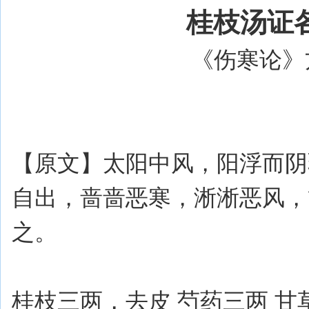
桂枝汤证
《伤寒论》
【原文】太阳中风，阳浮而阴
自出，啬啬恶寒，淅淅恶风，
之。
桂枝三两，去皮 芍药三两 甘