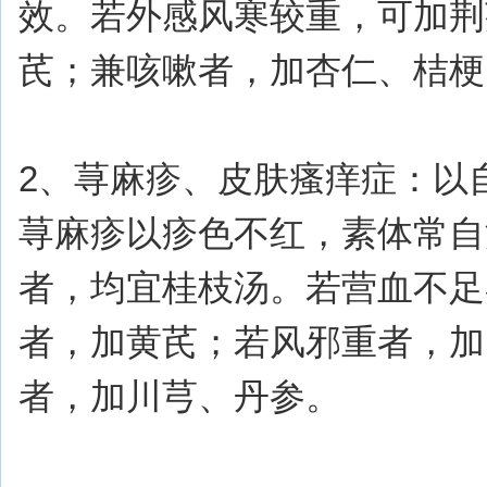
效。若外感风寒较重，可加荆
芪；兼咳嗽者，加杏仁、桔梗
2、荨麻疹、皮肤瘙痒症：以
荨麻疹以疹色不红，素体常自
者，均宜桂枝汤。若营血不足
者，加黄芪；若风邪重者，加
者，加川芎、丹参。