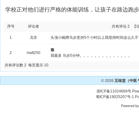
学校正对他们进行严格的体能训练，让孩子在路边跑步
序号
评论者
共有评论 2
【
1
戈非
头顶小碗蹲马步坚持5个小时以上我觉得时间这么久不
靠
2
matt250
我最多 马步5分钟。。。。。。。。。。。。。。
共有评论数 2 每页显示 10
© 2026
五味堂（中医
浙ICP备11024669号
Pow
蜀ICP备19025207号-1
Po
Powered b